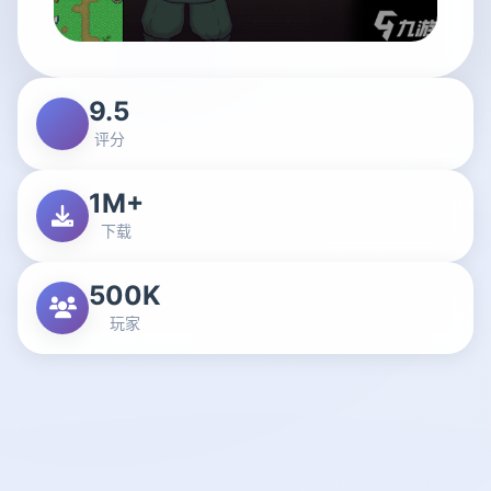
9.5
评分
1M+
下载
500K
玩家